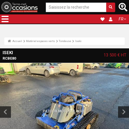
FR
Accueil
Matériel espaces verts
Tondeuse
Iseki
ISEKI
13 500 €
HT
RCBE80