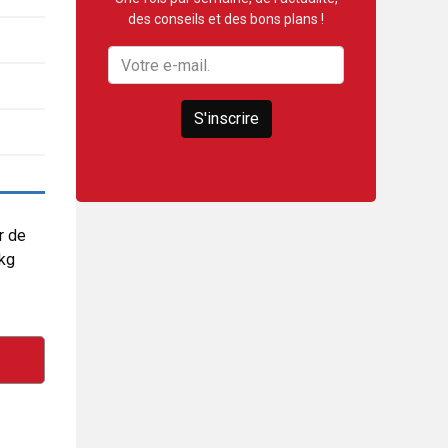
des conseils et des bons plans !
S'inscrire
r de
5kg