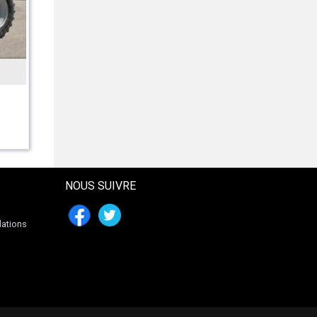
INCONNU
Kartoffelhäufler 2reihig Häufler
Kartoffel NEU
477 € HT
NOUS SUIVRE
lations