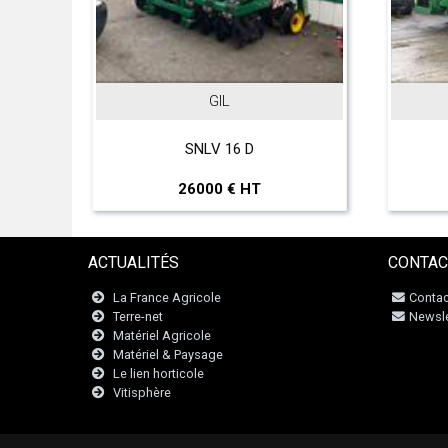
GIL
o
SNLV 16 D
26000 € HT
ACTUALITÉS
CONTAC
La France Agricole
Contac
Terre-net
Newsle
Matériel Agricole
Matériel & Paysage
Le lien horticole
Vitisphère