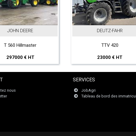
JOHN DEERE
DEUTZ-FAHR
T 560 Hillmaster
TTV 420
297000 € HT
23000 € HT
T
SERVICES
tez nous
JobAgri
tter
Tableau de bord des immatricu