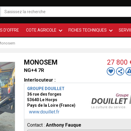
S D'OFFRE
COTE AGRICOLE
FICHES TECHNIQUES
SERVI
Monosem
MONOSEM
27 800
NG+4 7R
Interlocuteur :
GROUPE DOUILLET
36 rue des forges
53640 Le Horps
Pays de la Loire (France)
www.douillet.fr
Contact :
Anthony Fauque