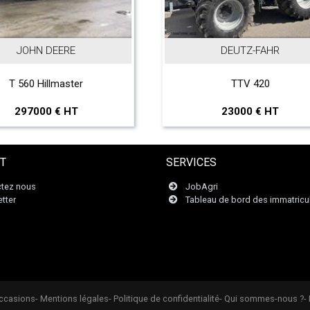
JOHN DEERE
DEUTZ-FAHR
T 560 Hillmaster
TTV 420
297000 € HT
23000 € HT
T
SERVICES
tez nous
JobAgri
tter
Tableau de bord des immatricu
Occasions
- Mentions légales
- Politique de confidentialité
- Qui sommes-nous ?
-