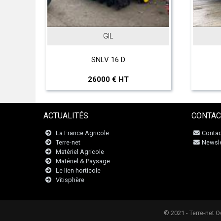
GIL
o
SNLV 16 D
26000 € HT
ACTUALITÉS
CONTAC
La France Agricole
Contac
Terre-net
Newsle
Matériel Agricole
Matériel & Paysage
Le lien horticole
Vitisphère
© 2021 - Terre-net 