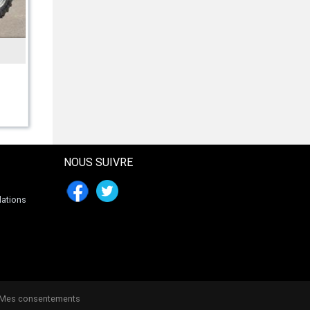
INCONNU
Kartoffelhäufler 2reihig Häufler
Kartoffel NEU
477 € HT
NOUS SUIVRE
lations
 Mes consentements