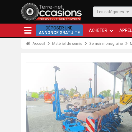
Les catégories
DÉPOSER UNE
ACHETER
APPEL
ANNONCE GRATUITE
Accueil
Matériel de semis
Semoir monograine