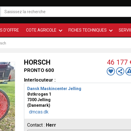
S D'OFFRE
COTE AGRICOLE
FICHES TECHNIQUES
SERVI
sch
HORSCH
46 177
PRONTO 600
Interlocuteur :
Dansk Maskincenter Jelling
Østkrogen 1
7300 Jelling
(Danemark)
dmcas.dk
Contact :
Herr