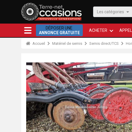
Les catégories
DÉPOSER UNE
ACHETER
APPEL
ANNONCE GRATUITE
Accueil
Matériel de semis
Semis direct/TCS
Hor