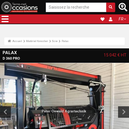
FR
Accueil
Matériel forestier
Scie
Palax
PALAX
15 042 €
HT
D 360 PRO