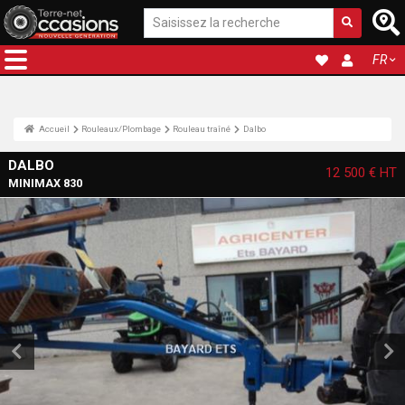
FR
Accueil
Rouleaux/Plombage
Rouleau traîné
Dalbo
DALBO
12 500 €
HT
MINIMAX 830