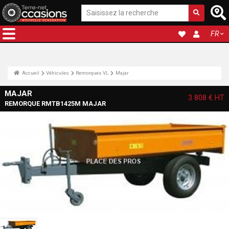
FR
Accueil
Véhicules
Remorques VL
Majar
MAJAR
3 808 €
HT
REMORQUE RMTB1425M MAJAR