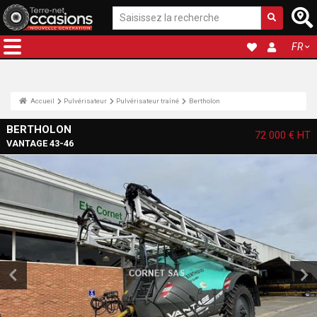
FR
Accueil
Pulvérisateur
Pulvérisateur traîné
Bertholon
BERTHOLON
72 000 €
HT
VANTAGE 43-46