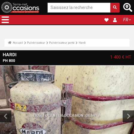
FR
Accueil
Pulvérisateur
Pulvérisateur porté
Hardi
HARDI
1 400 €
HT
PH 800