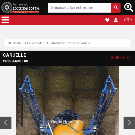
FR
Accueil
Pulvérisateur
Pulvérisateur porté
Caruelle
CARUELLE
3 000 €
HT
PROFARM 100