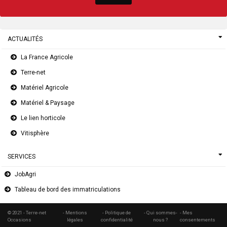
ACTUALITÉS
La France Agricole
Terre-net
Matériel Agricole
Matériel & Paysage
Le lien horticole
Vitisphère
SERVICES
JobAgri
Tableau de bord des immatriculations
© 2021 - Terre-net
- Mentions
- Politique de
- Qui sommes-
- Mes
Occasions
légales
confidentialité
nous ?
consentements