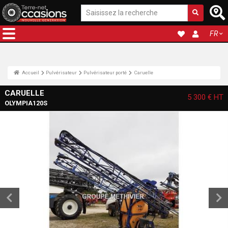
FR
Accueil
Pulvérisateur
Pulvérisateur porté
Caruelle
CARUELLE
5 300 €
HT
OLYMPIA120S