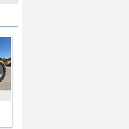
INCONNU
LEMKEN
äufler 2reihig Häufler
Kristall 9/600
artoffel NEU
477 € HT
8987 € HT