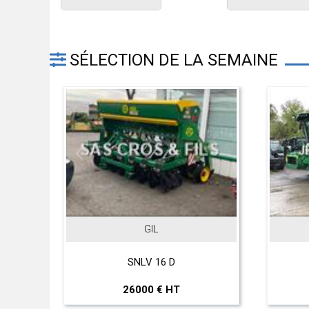
SÉLECTION DE LA SEMAINE
GIL
JOHN DEERE
SNLV 16 D
T 560 Hillmaster
26000 € HT
297000 € HT