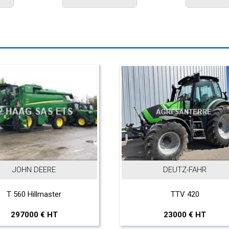
DEUTZ-FAHR
Kartoffelh
TTV 420
K
23000 € HT