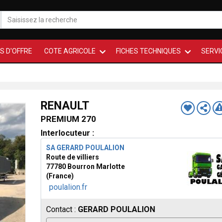
S D'OFFRE
COTE AGRICOLE
FICHES TECHNIQUES
SERVI
RENAULT
PREMIUM 270
Interlocuteur :
SA GERARD POULALION
Route de villiers
77780 Bourron Marlotte
(France)
poulalion.fr
Contact :
GERARD POULALION