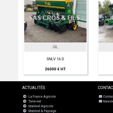
GIL
JOHN DEERE
SNLV 16 D
T 560 Hillmaster
6000 € HT
297000 € HT
ACTUALITÉS
CONTAC
La France Agricole
Contac
Terre-net
Newsle
Matériel Agricole
Matériel & Paysage