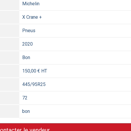
Michelin
X Crane +
Pneus
2020
Bon
150,00 € HT
445/95R25
72
bon
ontacter le vendeur