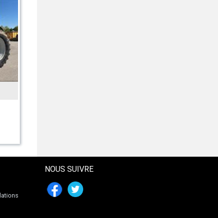
NCONNU
LEMKEN
fler 2reihig Häufler
Kristall 9/600
toffel NEU
77 € HT
8987 € HT
NOUS SUIVRE
lations