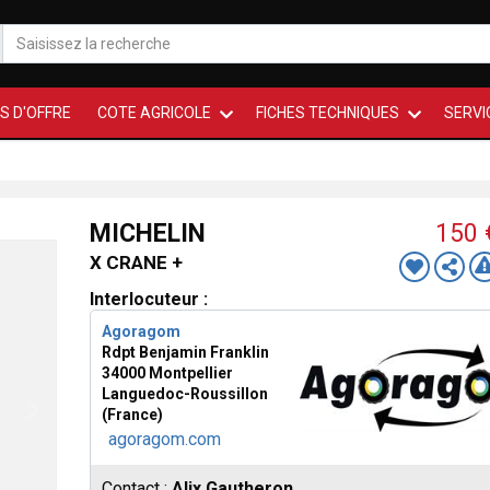
S D'OFFRE
COTE AGRICOLE
FICHES TECHNIQUES
SERVI
MICHELIN
150
X CRANE +
Interlocuteur :
Agoragom
Rdpt Benjamin Franklin
34000 Montpellier
Languedoc-Roussillon
(France)
agoragom.com
Contact :
Alix Gautheron