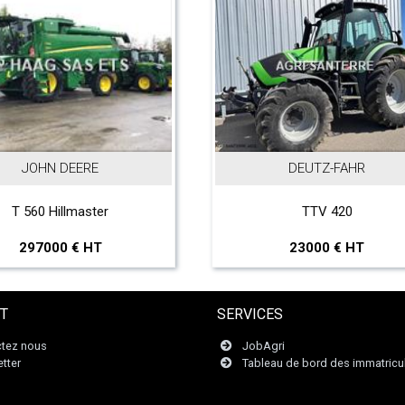
DEUTZ-FAHR
I
Kartoffelhäu
TTV 420
Kar
23000 € HT
4
T
SERVICES
tez nous
JobAgri
tter
Tableau de bord des immatricu