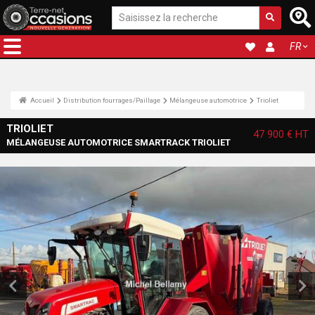
FR
Accueil
Distribution fourrages/Paillage
Mélangeuse automotrice
Trioliet
TRIOLIET
47 900 €
HT
MÉLANGEUSE AUTOMOTRICE SMARTRACK TRIOLIET