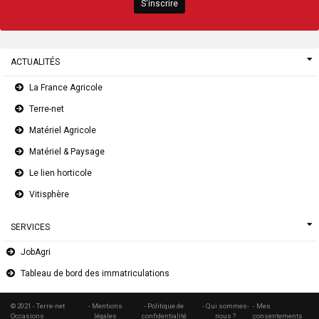
S'inscrire
ACTUALITÉS
La France Agricole
Terre-net
Matériel Agricole
Matériel & Paysage
Le lien horticole
Vitisphère
SERVICES
JobAgri
Tableau de bord des immatriculations
© 2021 - Terre-net
- Mentions
- Politique de
- Qui sommes-
- Mes
Occasions
légales
confidentialité
nous ?
consentements