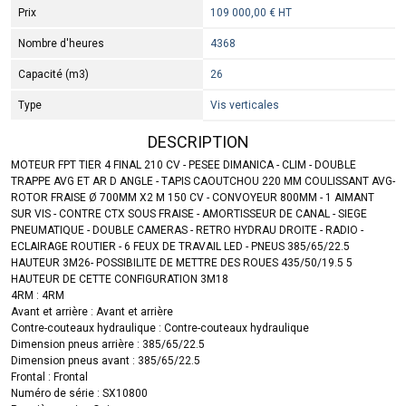
Prix
109 000,00 € HT
Nombre d'heures
4368
Capacité (m3)
26
Type
Vis verticales
DESCRIPTION
MOTEUR FPT TIER 4 FINAL 210 CV - PESEE DIMANICA - CLIM - DOUBLE
TRAPPE AVG ET AR D ANGLE - TAPIS CAOUTCHOU 220 MM COULISSANT AVG-
ROTOR FRAISE Ø 700MM X2 M 150 CV - CONVOYEUR 800MM - 1 AIMANT
SUR VIS - CONTRE CTX SOUS FRAISE - AMORTISSEUR DE CANAL - SIEGE
PNEUMATIQUE - DOUBLE CAMERAS - RETRO HYDRAU DROITE - RADIO -
ECLAIRAGE ROUTIER - 6 FEUX DE TRAVAIL LED - PNEUS 385/65/22.5
HAUTEUR 3M26- POSSIBILITE DE METTRE DES ROUES 435/50/19.5 5
HAUTEUR DE CETTE CONFIGURATION 3M18
4RM : 4RM
Avant et arrière : Avant et arrière
Contre-couteaux hydraulique : Contre-couteaux hydraulique
Dimension pneus arrière : 385/65/22.5
Dimension pneus avant : 385/65/22.5
Frontal : Frontal
Numéro de série : SX10800