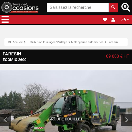
FR
Accueil
Distribution fourrages/Paillage
Mélangeuse automotrice
Faresin
FARESIN
109 000 €
HT
ECOMIX 2600