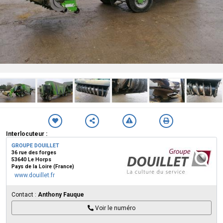
Interlocuteur :
GROUPE DOUILLET
36 rue des forges
53640 Le Horps
Pays de la Loire (France)
www.douillet.fr
Contact :
Anthony Fauque
Voir le numéro