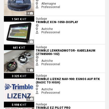
Allemagne
Professionnel
4
Trimble XCN-1050-Display
Guidage
1 541 €
HT
TRIMBLE XCN-1050-DISPLAY
Autriche
Professionnel
5
Trimble Lenkradmotor- Kabelbaum (ZTN85000-102)
Guidage
641 €
HT
TRIMBLE LENKRADMOTOR- KABELBAUM
(ZTN85000-102)
Autriche
Professionnel
5
Trimble Lizenz NAV-900: EGNOS auf RTK (basic to high)
Guidage
3 325 €
HT
TRIMBLE LIZENZ NAV-900: EGNOS AUF RTK
(BASIC TO HIGH)
Autriche
Professionnel
5
Trimble EZ Pilot Pro
Guidage
5 998 €
HT
TRIMBLE EZ PILOT PRO