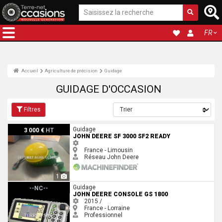
FR
Accueil
Agriculture de précision
Guidage
GUIDAGE D'OCCASION
Filtres
John Deere SF 3000 SF2 READY
Guidage
3 000 €
HT
JOHN DEERE SF 3000 SF2 READY
France - Limousin
Réseau John Deere
1
John Deere CONSOLE GS 1800
Guidage
--NC--
JOHN DEERE CONSOLE GS 1800
2015 /
France - Lorraine
Professionnel