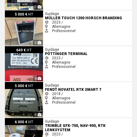
2
Müller Touch 1200 Horsch Branding
Guidage
5 000 €
HT
MÜLLER TOUCH 1200 HORSCH BRANDING
2023 /
Allemagne
Professionnel
5
Pöttinger Terminal
Guidage
649 €
HT
PÖTTINGER TERMINAL
2023 /
Allemagne
Professionnel
4
Fendt NOVATEL RTK SMART 7
Guidage
5 000 €
HT
FENDT NOVATEL RTK SMART 7
2018 /
Allemagne
Professionnel
3
Trimble GFX-750, NAV-900, RTK Lenksystem
Guidage
6 000 €
HT
TRIMBLE GFX-750, NAV-900, RTK
LENKSYSTEM
2023 /