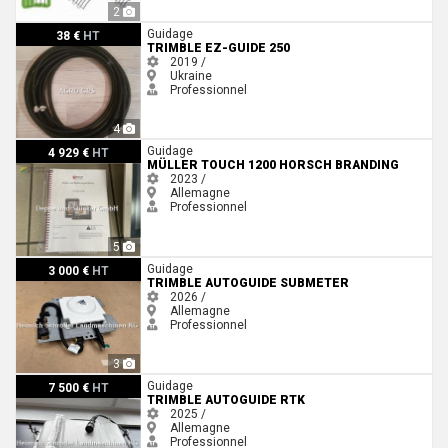
2
Trimble EZ-Guide 250
Guidage
38 €
HT
TRIMBLE EZ-GUIDE 250
2019 /
Ukraine
Professionnel
4
Müller Touch 1200 Horsch Branding
Guidage
4 929 €
HT
MÜLLER TOUCH 1200 HORSCH BRANDING
2023 /
Allemagne
Professionnel
5
Trimble AUTOGUIDE SUBMETER
Guidage
3 000 €
HT
TRIMBLE AUTOGUIDE SUBMETER
2026 /
Allemagne
Professionnel
3
Trimble AUTOGUIDE RTK
Guidage
7 500 €
HT
TRIMBLE AUTOGUIDE RTK
2025 /
Allemagne
Professionnel