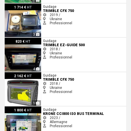
1
Trimble CFX 750
Guidage
1 714 €
HT
TRIMBLE CFX 750
2019 /
Ukraine
Professionnel
3
Trimble EZ-Guide 500
Guidage
820 €
HT
TRIMBLE EZ-GUIDE 500
2018 /
Ukraine
Professionnel
4
Trimble CFX 750
Guidage
2 162 €
HT
TRIMBLE CFX 750
2018 /
Ukraine
Professionnel
1
Krone CCI800 ISO Bus Terminal
Guidage
1 800 €
HT
KRONE CCI800 ISO BUS TERMINAL
2023 /
Allemagne
Professionnel