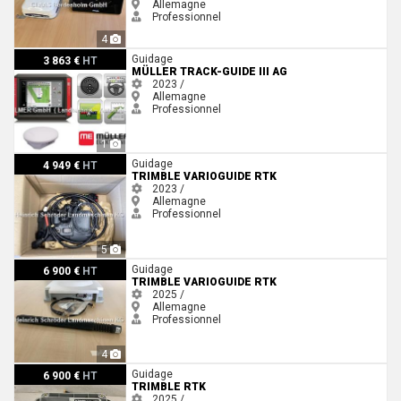
Allemagne
Professionnel
4
Müller TRACK-Guide III AG
Guidage
3 863 €
HT
MÜLLER TRACK-GUIDE III AG
2023 /
Allemagne
Professionnel
1
Trimble VARIOGUIDE RTK
Guidage
4 949 €
HT
TRIMBLE VARIOGUIDE RTK
2023 /
Allemagne
Professionnel
5
Trimble VARIOGUIDE RTK
Guidage
6 900 €
HT
TRIMBLE VARIOGUIDE RTK
2025 /
Allemagne
Professionnel
4
Trimble RTK
Guidage
6 900 €
HT
TRIMBLE RTK
2025 /