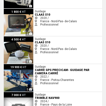
1
Claas S10
Guidage
1 800 €
HT
CLAAS S10
2020 /
France - Nord-Pas- de-Calais
Professionnel
2
Claas S10
Guidage
4 500 €
HT
CLAAS S10
2020 /
France - Nord-Pas- de-Calais
Professionnel
6
Carre GPS PRECICAM- GUIDAGE PAR CAMERA CARRÉ
Guidage
19 900 €
HT
CARRE GPS PRECICAM- GUIDAGE PAR
CAMERA CARRÉ
2022 /
France - Poitou-Charentes
Professionnel
5
Trimble NAV900
Guidage
7 000 €
HT
TRIMBLE NAV900
2024 /
France - Pays de la Loire