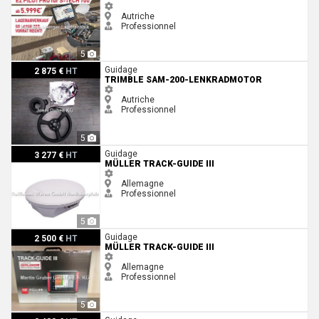
Autriche
Professionnel
5
Trimble SAM-200-Lenkradmotor
Guidage
2 875 €
HT
TRIMBLE SAM-200-LENKRADMOTOR
Autriche
Professionnel
5
Müller Track-Guide III
Guidage
3 277 €
HT
MÜLLER TRACK-GUIDE III
Allemagne
Professionnel
5
Müller Track-Guide III
Guidage
2 500 €
HT
MÜLLER TRACK-GUIDE III
Allemagne
Professionnel
5
Trimble Lizenz, NAV-900, Lenkung: APMD