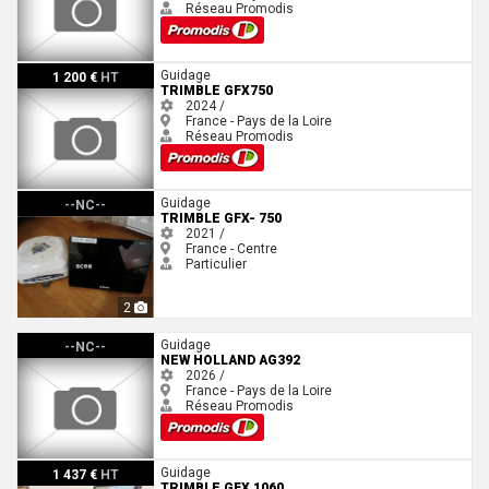
Réseau Promodis
Trimble GFX750
Guidage
1 200 €
HT
TRIMBLE GFX750
2024 /
France - Pays de la Loire
Réseau Promodis
Trimble GFX- 750
Guidage
--NC--
TRIMBLE GFX- 750
2021 /
France - Centre
Particulier
2
New Holland AG392
Guidage
--NC--
NEW HOLLAND AG392
2026 /
France - Pays de la Loire
Réseau Promodis
Trimble GFX 1060
Guidage
1 437 €
HT
TRIMBLE GFX 1060