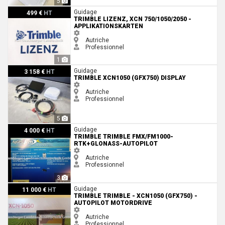
5
Trimble Lizenz, XCN 750/1050/2050 - Applikationskarten
Guidage
499 €
HT
TRIMBLE LIZENZ, XCN 750/1050/2050 -
APPLIKATIONSKARTEN
Autriche
Professionnel
1
Trimble XCN1050 (GFX750) Display
Guidage
3 158 €
HT
TRIMBLE XCN1050 (GFX750) DISPLAY
Autriche
Professionnel
5
Trimble Trimble FMX/FM1000-RTK+Glonass-Autopilot
Guidage
4 000 €
HT
TRIMBLE TRIMBLE FMX/FM1000-
RTK+GLONASS-AUTOPILOT
Autriche
Professionnel
3
Trimble Trimble - XCN1050 (GFX750) -Autopilot Motordrive
Guidage
11 000 €
HT
TRIMBLE TRIMBLE - XCN1050 (GFX750) -
AUTOPILOT MOTORDRIVE
Autriche
Professionnel