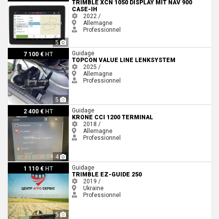
TRIMBLE XCN 1050 DISPLAY MIT NAV 900
CASE-IH
2022 /
Allemagne
Professionnel
5
Topcon Value Line Lenksystem
Guidage
7 100 €
HT
TOPCON VALUE LINE LENKSYSTEM
2025 /
Allemagne
Professionnel
5
Krone CCI 1200 Terminal
Guidage
2 400 €
HT
KRONE CCI 1200 TERMINAL
2018 /
Allemagne
Professionnel
4
Trimble EZ-Guide 250
Guidage
1 110 €
HT
TRIMBLE EZ-GUIDE 250
2019 /
Ukraine
Professionnel
5