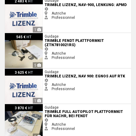
Guidage
2 483 €
HT
TRIMBLE LIZENZ, NAV-900, LENKUNG: APMD
Autriche
Professionnel
1
Trimble Fendt Plattformkit (ZTN7810021RS)
Guidage
545 €
HT
TRIMBLE FENDT PLATTFORMKIT
(ZTN7810021RS)
Autriche
Professionnel
5
Trimble Lizenz, NAV 900: EGNOS auf RTK
Guidage
3 625 €
HT
TRIMBLE LIZENZ, NAV 900: EGNOS AUF RTK
Autriche
Professionnel
1
Trimble Full Autopilot Plattformkit für Nachr, bei Fendt
Guidage
3 870 €
HT
TRIMBLE FULL AUTOPILOT PLATTFORMKIT
FÜR NACHR, BEI FENDT
Autriche
Professionnel