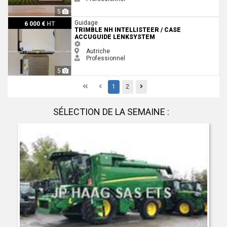
5
Trimble NH Intellisteer / CASE AccuGuide Lenksystem
Guidage
6 000 €
HT
TRIMBLE NH INTELLISTEER / CASE
ACCUGUIDE LENKSYSTEM
Autriche
Professionnel
5
First
Previous
Previous
1
2
SÉLECTION DE LA SEMAINE :