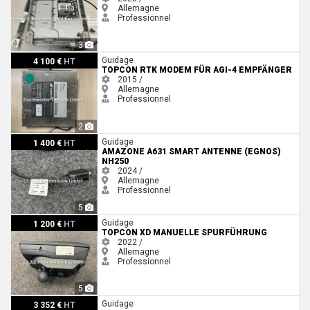
Allemagne
Professionnel
3
Topcon RTK Modem für AGI-4 Empfänger
Guidage
4 100 €
HT
TOPCON RTK MODEM FÜR AGI-4 EMPFÄNGER
2015 /
Allemagne
Professionnel
2
Amazone A631 Smart Antenne (Egnos) NH250
Guidage
1 400 €
HT
AMAZONE A631 SMART ANTENNE (EGNOS)
NH250
2024 /
Allemagne
Professionnel
5
Topcon XD Manuelle Spurführung
Guidage
1 200 €
HT
TOPCON XD MANUELLE SPURFÜHRUNG
2022 /
Allemagne
Professionnel
5
Trimble XCN 1050 DISPLAY MIT NAV 900 Case-IH
Guidage
3 352 €
HT