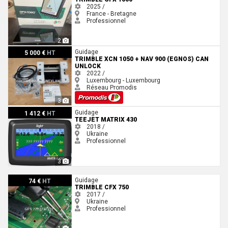
2025 /
France - Bretagne
Professionnel
2
Trimble Xcn 1050 + Nav 900 (Egnos) CAN UNLOCK
Guidage
5 000 €
HT
TRIMBLE XCN 1050 + NAV 900 (EGNOS) CAN
UNLOCK
2022 /
Luxembourg - Luxembourg
Réseau Promodis
3
TeeJet Matrix 430
Guidage
1 412 €
HT
TEEJET MATRIX 430
2018 /
Ukraine
Professionnel
3
Trimble CFX 750
Guidage
74 €
HT
TRIMBLE CFX 750
2017 /
Ukraine
Professionnel