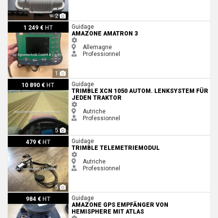
2
Amazone Amatron 3
Guidage
1 249 €
HT
AMAZONE AMATRON 3
Allemagne
Professionnel
1
Trimble XCN 1050 autom. Lenksystem für jeden Traktor
Guidage
10 890 €
HT
TRIMBLE XCN 1050 AUTOM. LENKSYSTEM FÜR
JEDEN TRAKTOR
Autriche
Professionnel
5
Trimble Telemetriemodul
Guidage
479 €
HT
TRIMBLE TELEMETRIEMODUL
Autriche
Professionnel
5
Amazone GPS EMPFÄNGER VON HEMISPHERE MIT ATLAS
Guidage
984 €
HT
AMAZONE GPS EMPFÄNGER VON
HEMISPHERE MIT ATLAS