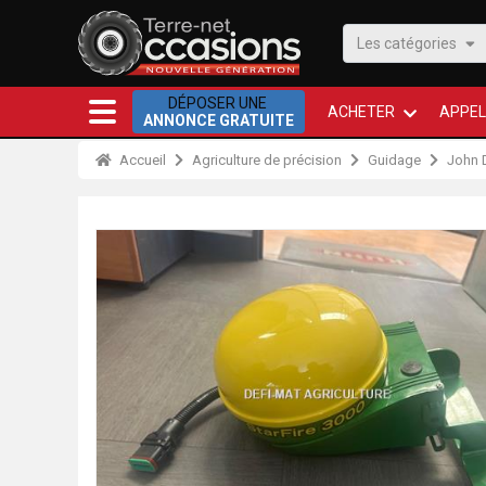
Les catégories
DÉPOSER UNE
ACHETER
APPEL
ANNONCE GRATUITE
Accueil
Agriculture de précision
Guidage
John 