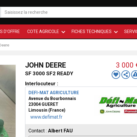
S D'OFFRE
COTE AGRICOLE
FICHES TECHNIQUES
SERVI
Deere
JOHN DEERE
3 000
SF 3000 SF2 READY
Interlocuteur :
DEFI-MAT AGRICULTURE
Avenue du Bourbonnais
23004 GUERET
Limousin (France)
www.defimat.fr
Contact :
Albert FAU