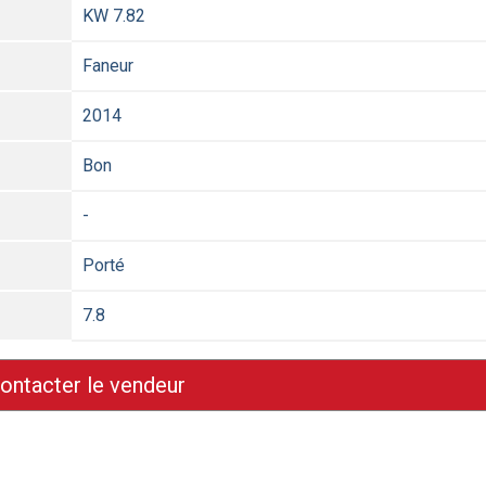
KW 7.82
Faneur
2014
Bon
-
Porté
7.8
ontacter le vendeur