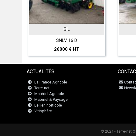
GIL
o
SNLV 16 D
26000 € HT
ACTUALITÉS
CONTAC
La France Agricole
Contac
Terre-net
Newsle
Matériel Agricole
Matériel & Paysage
Le lien horticole
Vitisphère
© 2021 - Terre-net 