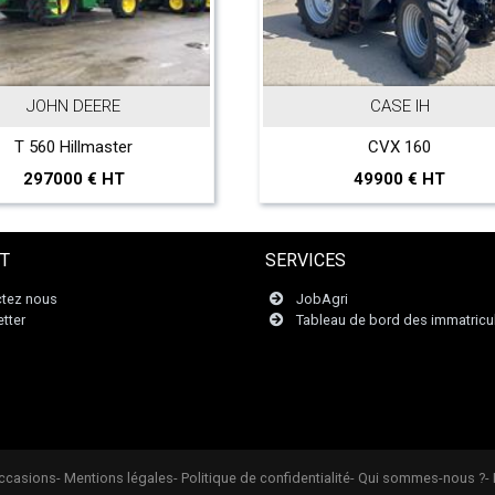
JOHN DEERE
CASE IH
T 560 Hillmaster
CVX 160
297000 € HT
49900 € HT
T
SERVICES
tez nous
JobAgri
tter
Tableau de bord des immatricu
Occasions
- Mentions légales
- Politique de confidentialité
- Qui sommes-nous ?
-