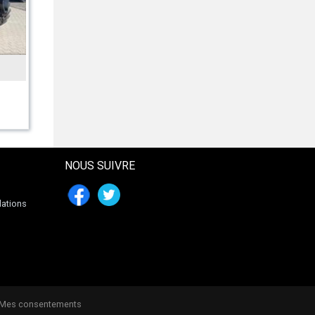
INCONNU
705 ELD 400V- 5kw
1311 € HT
NOUS SUIVRE
lations
 Mes consentements