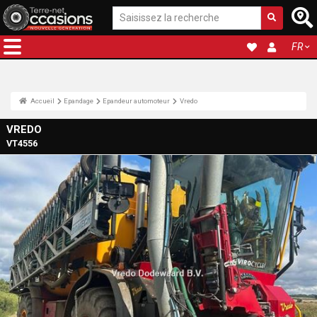
FR
Accueil
Epandage
Epandeur automoteur
Vredo
VREDO
VT4556