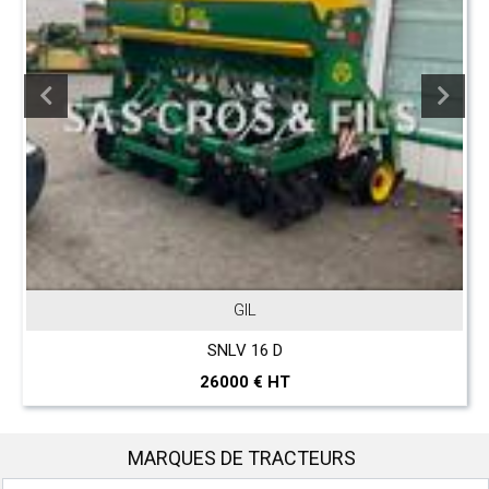
GIL
J
SNLV 16 D
T 5
6000 € HT
2
MARQUES DE TRACTEURS