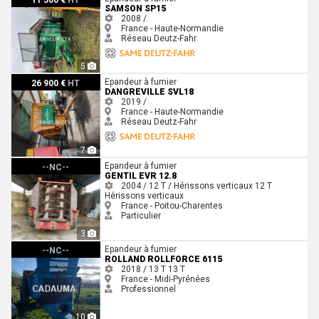
SAMSON SP15
2008 /
France - Haute-Normandie
Réseau Deutz-Fahr
5
Dangreville SVL18
Epandeur à fumier
26 900 €
HT
DANGREVILLE SVL18
2019 /
France - Haute-Normandie
Réseau Deutz-Fahr
7
gentil Evr 12.8
Epandeur à fumier
--NC--
GENTIL EVR 12.8
2004 / 12 T / Hérissons verticaux
12 T
Hérissons verticaux
France - Poitou-Charentes
Particulier
3
Rolland Rollforce 6115
Epandeur à fumier
--NC--
ROLLAND ROLLFORCE 6115
2018 / 13 T
13 T
France - Midi-Pyrénées
Professionnel
10