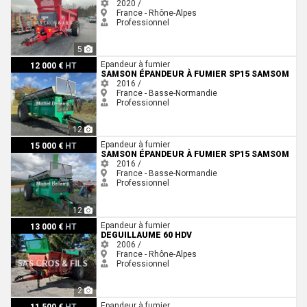
2020 /
France - Rhône-Alpes
Professionnel
5
Samson Épandeur à fumier SP15 Samsom
Epandeur à fumier
12 000 €
HT
SAMSON ÉPANDEUR À FUMIER SP15 SAMSOM
2016 /
France - Basse-Normandie
Professionnel
12
Samson Épandeur à fumier SP15 Samsom
Epandeur à fumier
15 000 €
HT
SAMSON ÉPANDEUR À FUMIER SP15 SAMSOM
2016 /
France - Basse-Normandie
Professionnel
12
DEGUILLAUME 60 HDV
Epandeur à fumier
13 000 €
HT
DEGUILLAUME 60 HDV
2006 /
France - Rhône-Alpes
Professionnel
2
Samson SP15
Epandeur à fumier
11 500 €
HT