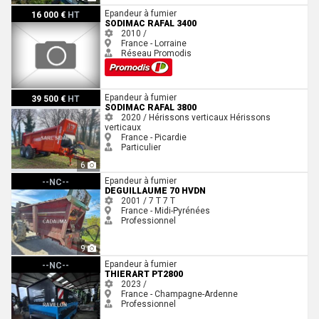
Sodimac RAFAL 3400
Epandeur à fumier
16 000 €
HT
SODIMAC RAFAL 3400
2010 /
France - Lorraine
Réseau Promodis
Sodimac Rafal 3800
Epandeur à fumier
39 500 €
HT
SODIMAC RAFAL 3800
2020 / Hérissons verticaux
Hérissons
verticaux
France - Picardie
Particulier
6
DEGUILLAUME 70 HVDN
Epandeur à fumier
--NC--
DEGUILLAUME 70 HVDN
2001 / 7 T
7 T
France - Midi-Pyrénées
Professionnel
9
Thierart PT2800
Epandeur à fumier
--NC--
THIERART PT2800
2023 /
France - Champagne-Ardenne
Professionnel