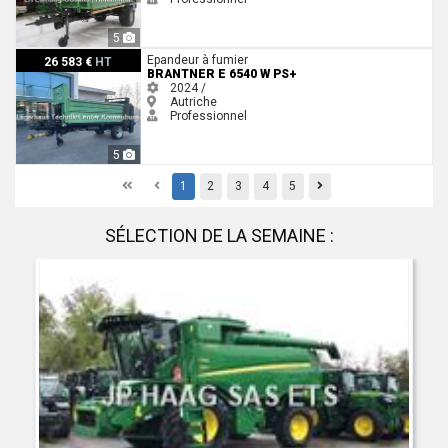
5
Brantner E 6540 W PS+
Epandeur à fumier
26 583 €
HT
BRANTNER E 6540 W PS+
2024 /
Autriche
Professionnel
5
First
Previous
Previous
1
2
3
4
5
SÉLECTION DE LA SEMAINE :