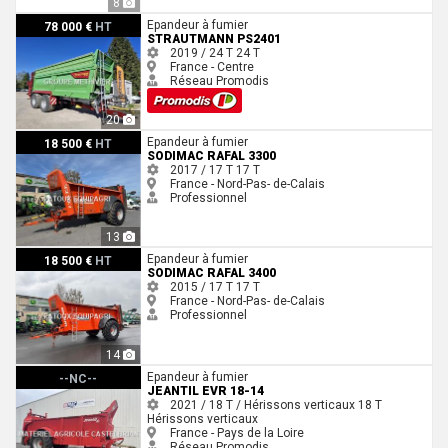
8
Strautmann PS2401
Epandeur à fumier
78 000 €
HT
STRAUTMANN PS2401
2019 / 24 T
24 T
France - Centre
Réseau Promodis
20
Sodimac RAFAL 3300
Epandeur à fumier
18 500 €
HT
SODIMAC RAFAL 3300
2017 / 17 T
17 T
France - Nord-Pas- de-Calais
Professionnel
13
Sodimac RAFAL 3400
Epandeur à fumier
18 500 €
HT
SODIMAC RAFAL 3400
2015 / 17 T
17 T
France - Nord-Pas- de-Calais
Professionnel
14
Jeantil EVR 18-14
Epandeur à fumier
--NC--
JEANTIL EVR 18-14
2021 / 18 T / Hérissons verticaux
18 T
Hérissons verticaux
France - Pays de la Loire
Réseau Promodis