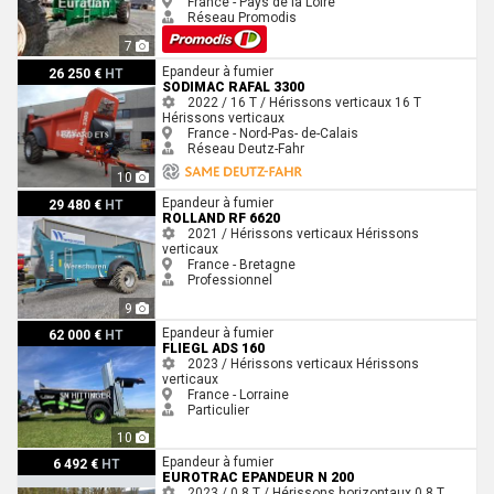
France - Pays de la Loire
Réseau Promodis
7
Sodimac RAFAL 3300
Epandeur à fumier
26 250 €
HT
SODIMAC RAFAL 3300
2022 / 16 T / Hérissons verticaux
16 T
Hérissons verticaux
France - Nord-Pas- de-Calais
Réseau Deutz-Fahr
10
Rolland RF 6620
Epandeur à fumier
29 480 €
HT
ROLLAND RF 6620
2021 / Hérissons verticaux
Hérissons
verticaux
France - Bretagne
Professionnel
9
Fliegl ADS 160
Epandeur à fumier
62 000 €
HT
FLIEGL ADS 160
2023 / Hérissons verticaux
Hérissons
verticaux
France - Lorraine
Particulier
10
Eurotrac Epandeur N 200
Epandeur à fumier
6 492 €
HT
EUROTRAC EPANDEUR N 200
2023 / 0.8 T / Hérissons horizontaux
0.8 T