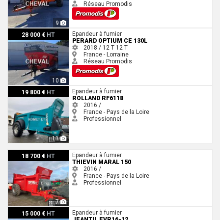
Réseau Promodis
9
Perard Optium CE 130L
Epandeur à fumier
28 000 €
HT
PERARD OPTIUM CE 130L
2018 / 12 T
12 T
France - Lorraine
Réseau Promodis
10
Rolland RF6118
Epandeur à fumier
19 800 €
HT
ROLLAND RF6118
2016 /
France - Pays de la Loire
Professionnel
11
Thievin MARAL 150
Epandeur à fumier
18 700 €
HT
THIEVIN MARAL 150
2016 /
France - Pays de la Loire
Professionnel
7
Jeantil EVR16-12
Epandeur à fumier
15 000 €
HT
JEANTIL EVR16-12