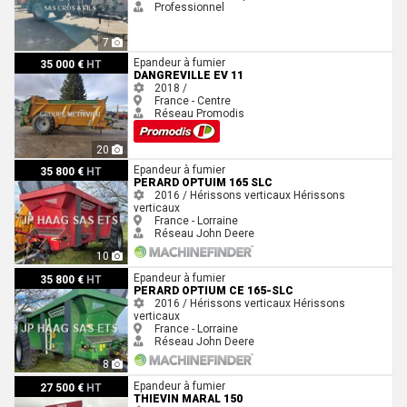
Professionnel
7
Dangreville EV 11
Epandeur à fumier
35 000 €
HT
DANGREVILLE EV 11
2018 /
France - Centre
Réseau Promodis
20
Perard OPTUIM 165 SLC
Epandeur à fumier
35 800 €
HT
PERARD OPTUIM 165 SLC
2016 / Hérissons verticaux
Hérissons
verticaux
France - Lorraine
Réseau John Deere
10
Perard Optium CE 165-SLC
Epandeur à fumier
35 800 €
HT
PERARD OPTIUM CE 165-SLC
2016 / Hérissons verticaux
Hérissons
verticaux
France - Lorraine
Réseau John Deere
8
Thievin Maral 150
Epandeur à fumier
27 500 €
HT
THIEVIN MARAL 150