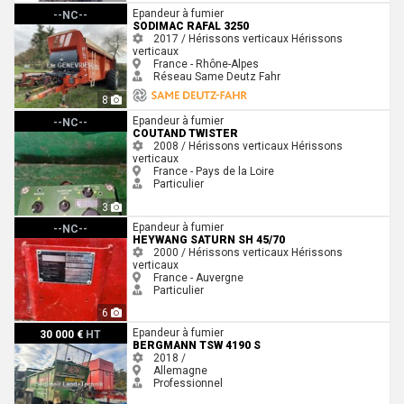
Sodimac RAFAL 3250
Epandeur à fumier
--NC--
SODIMAC RAFAL 3250
2017 / Hérissons verticaux
Hérissons
verticaux
France - Rhône-Alpes
Réseau Same Deutz Fahr
8
Coutand Twister
Epandeur à fumier
--NC--
COUTAND TWISTER
2008 / Hérissons verticaux
Hérissons
verticaux
France - Pays de la Loire
Particulier
3
Heywang Saturn SH 45/70
Epandeur à fumier
--NC--
HEYWANG SATURN SH 45/70
2000 / Hérissons verticaux
Hérissons
verticaux
France - Auvergne
Particulier
6
Bergmann TSW 4190 S
Epandeur à fumier
30 000 €
HT
BERGMANN TSW 4190 S
2018 /
Allemagne
Professionnel