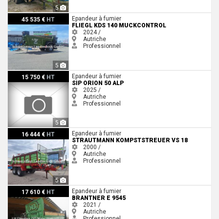
5
Fliegl KDS 140 MuckControl
Epandeur à fumier
45 535 €
HT
FLIEGL KDS 140 MUCKCONTROL
2024 /
Autriche
Professionnel
5
Sip Orion 50 ALP
Epandeur à fumier
15 750 €
HT
SIP ORION 50 ALP
2025 /
Autriche
Professionnel
5
Strautmann Kompststreuer VS 18
Epandeur à fumier
16 444 €
HT
STRAUTMANN KOMPSTSTREUER VS 18
2000 /
Autriche
Professionnel
5
Brantner E 9545
Epandeur à fumier
17 610 €
HT
BRANTNER E 9545
2021 /
Autriche
Professionnel