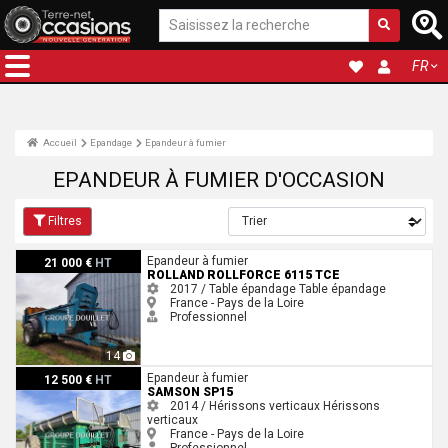
FR
Accueil
Epandage
Epandeur à fumier
EPANDEUR À FUMIER D'OCCASION
Filtres
Rolland ROLLFORCE 6115 TCE
Epandeur à fumier
21 000 €
HT
ROLLAND ROLLFORCE 6115 TCE
2017 / Table épandage
Table épandage
France - Pays de la Loire
Professionnel
14
Samson SP15
Epandeur à fumier
12 500 €
HT
SAMSON SP15
2014 / Hérissons verticaux
Hérissons
verticaux
France - Pays de la Loire