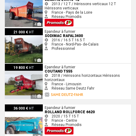
2013 / 12 T / Hérissons verticaux
12 T
Hérissons verticaux
France - Pays de la Loire
Réseau Promodis
4
Sodimac RAFAL3400
Epandeur à fumier
21 000 €
HT
SODIMAC RAFAL3400
2016 / 16.5 T
16.5 T
France - Nord-Pas- de-Calais
Professionnel
9
Coutand T555
Epandeur à fumier
19 800 €
HT
COUTAND T555
2018 / Hérissons horizontaux
Hérissons
horizontaux
France - Limousin
Réseau Same Deutz Fahr
10
Rolland ROLLFORCE 6620
Epandeur à fumier
36 000 €
HT
ROLLAND ROLLFORCE 6620
2020 / 15 T
15 T
France - Centre
Réseau Promodis