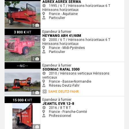
AGREX AGREX SERMA
1995 / 6 T / Hérissons horizontaux
6 T
Hérissons horizontaux
France - Aquitaine
Particulier
5
Heywang ABH 41/60M
Epandeur à fumier
3 800 €
HT
HEYWANG ABH 41/60M
2000 / 6 T / Hérissons horizontaux
6 T
Hérissons horizontaux
France - Midi-Pyrénées
Particulier
2
Sodimac Rafal 3300
Epandeur à fumier
--NC--
SODIMAC RAFAL 3300
2010 / Hérissons verticaux
Hérissons
verticaux
France - Basse-Normandie
Réseau Deutz-Fahr
1
Jeantil EVR 12-8
Epandeur à fumier
15 000 €
HT
JEANTIL EVR 12-8
2016 / 8 T
8 T
France - Franche-Comté
Professionnel
6