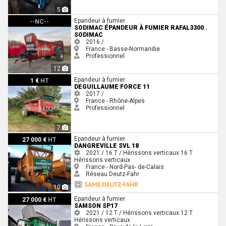
5
Sodimac Épandeur à fumier RAFAL3300 . Sodimac
Epandeur à fumier
--NC--
SODIMAC ÉPANDEUR À FUMIER RAFAL3300 .
SODIMAC
2016 /
France - Basse-Normandie
Professionnel
12
DEGUILLAUME Force 11
Epandeur à fumier
1 €
HT
DEGUILLAUME FORCE 11
2017 /
France - Rhône-Alpes
Professionnel
7
Dangreville SVL 18
Epandeur à fumier
27 000 €
HT
DANGREVILLE SVL 18
2021 / 16 T / Hérissons verticaux
16 T
Hérissons verticaux
France - Nord-Pas- de-Calais
Réseau Deutz-Fahr
10
Samson SP17
Epandeur à fumier
27 000 €
HT
SAMSON SP17
2021 / 12 T / Hérissons verticaux
12 T
Hérissons verticaux