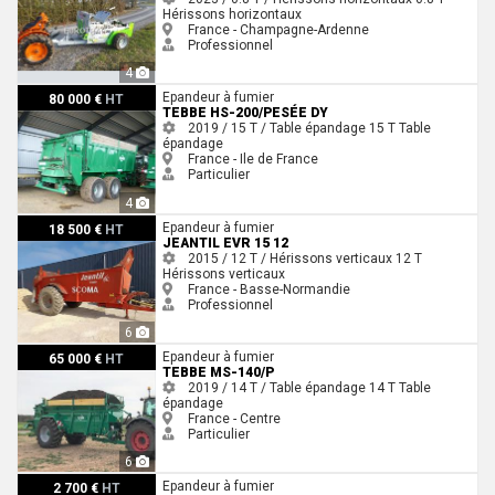
Hérissons horizontaux
France - Champagne-Ardenne
Professionnel
4
Tebbe HS-200/Pesée Dy
Epandeur à fumier
80 000 €
HT
TEBBE HS-200/PESÉE DY
2019 / 15 T / Table épandage
15 T
Table
épandage
France - Ile de France
Particulier
4
Jeantil EVR 15 12
Epandeur à fumier
18 500 €
HT
JEANTIL EVR 15 12
2015 / 12 T / Hérissons verticaux
12 T
Hérissons verticaux
France - Basse-Normandie
Professionnel
6
Tebbe MS-140/P
Epandeur à fumier
65 000 €
HT
TEBBE MS-140/P
2019 / 14 T / Table épandage
14 T
Table
épandage
France - Centre
Particulier
6
Agrex Agrex Serma
Epandeur à fumier
2 700 €
HT