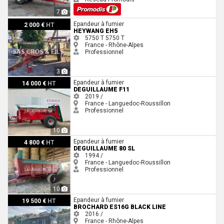
7
Heywang EH5
Epandeur à fumier
2 000 €
HT
HEYWANG EH5
5750 T
5750 T
France - Rhône-Alpes
Professionnel
3
DEGUILLAUME F11
Epandeur à fumier
14 000 €
HT
DEGUILLAUME F11
2019 /
France - Languedoc-Roussillon
Professionnel
10
DEGUILLAUME 80 SL
Epandeur à fumier
4 800 €
HT
DEGUILLAUME 80 SL
1994 /
France - Languedoc-Roussillon
Professionnel
10
Brochard Es16g black line
Epandeur à fumier
19 500 €
HT
BROCHARD ES16G BLACK LINE
2016 /
France - Rhône-Alpes