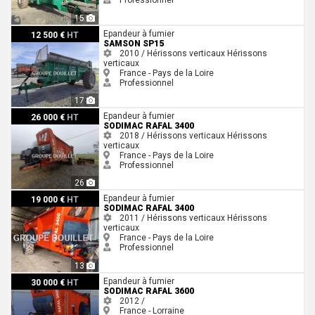
Professionnel
15
Samson SP15
Epandeur à fumier
12 500 €
HT
SAMSON SP15
2010 / Hérissons verticaux
Hérissons
verticaux
France - Pays de la Loire
Professionnel
17
Sodimac RAFAL 3400
Epandeur à fumier
26 000 €
HT
SODIMAC RAFAL 3400
2018 / Hérissons verticaux
Hérissons
verticaux
France - Pays de la Loire
Professionnel
26
Sodimac RAFAL 3400
Epandeur à fumier
19 000 €
HT
SODIMAC RAFAL 3400
2011 / Hérissons verticaux
Hérissons
verticaux
France - Pays de la Loire
Professionnel
13
Sodimac Rafal 3600
Epandeur à fumier
30 000 €
HT
SODIMAC RAFAL 3600
2012 /
France - Lorraine