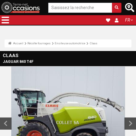
FR
Accueil
Récolte fourrages
Ensileuse automotrice
Claas
CLAAS
JAGUAR 840 T4F