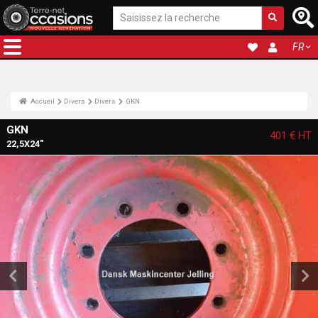
FR
Accueil
Divers
Divers
GKN
GKN
401 €
HT
22,5X24"