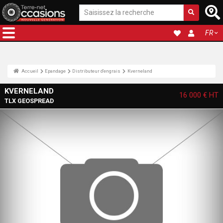
FR
Accueil
Epandage
Distributeur d'engrais
Kverneland
KVERNELAND
16 000 €
HT
TLX GEOSPREAD