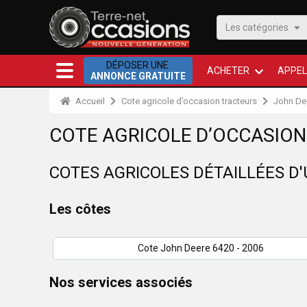
Les catégories
DÉPOSER UNE
ACHETER
APPEL
ANNONCE GRATUITE
Accueil
Cote agricole d’occasion tracteurs
John De
COTE AGRICOLE D’OCCASION
COTES AGRICOLES DÉTAILLÉES D
Les côtes
Cote John Deere 6420 - 2006
Nos services associés