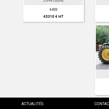
JOHN DEERE
6420
43310 € HT
ACTUALITÉS
CONTAC