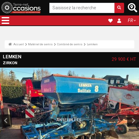
FR
Accueil
Matériel de semis
Combiné de semis
Lemken
LEMKEN
29 900 €
HT
ZIRKON