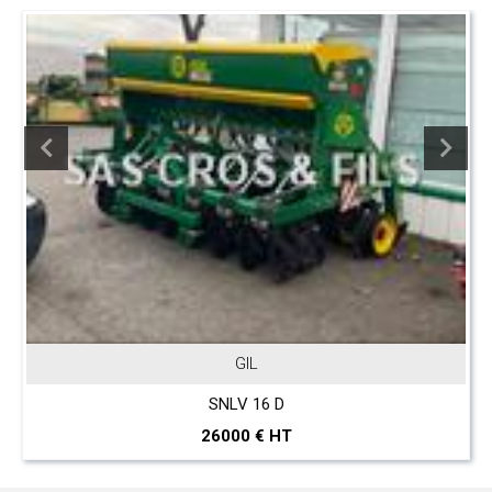
JOHN DEERE
T 560 Hillmaster
297000 € HT