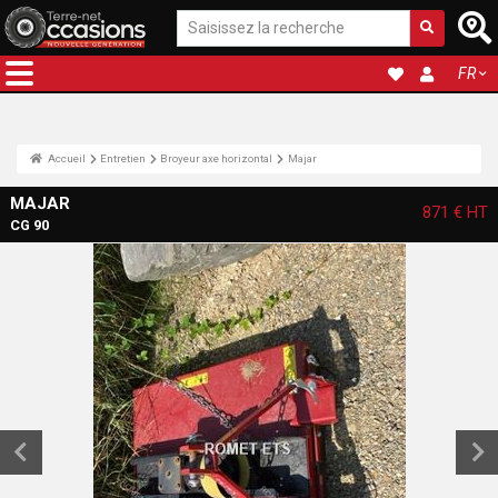
FR
Accueil
Entretien
Broyeur axe horizontal
Majar
MAJAR
871 €
HT
CG 90