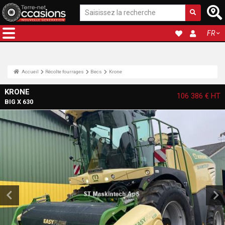
FR
Accueil
Récolte fourrages
Becs
Krone
KRONE
106 386 €
HT
BIG X 630