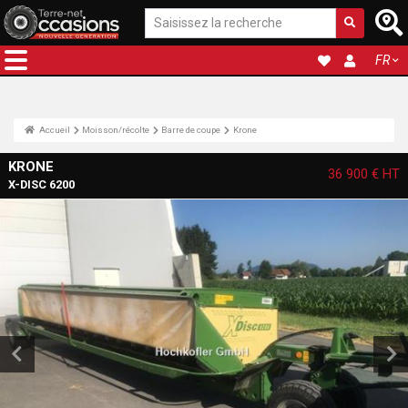
FR
Accueil
Moisson/récolte
Barre de coupe
Krone
KRONE
36 900 €
HT
X-DISC 6200