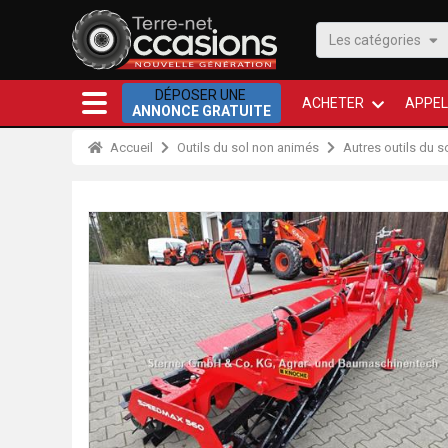
Les catégories
DÉPOSER UNE
ACHETER
APPEL
ANNONCE GRATUITE
Accueil
Outils du sol non animés
Autres outils du 