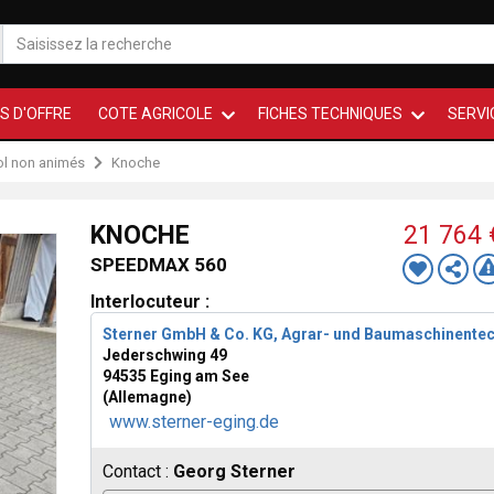
S D'OFFRE
COTE AGRICOLE
FICHES TECHNIQUES
SERVI
sol non animés
Knoche
KNOCHE
21 764
SPEEDMAX 560
Interlocuteur :
Sterner GmbH & Co. KG, Agrar- und Baumaschinente
Jederschwing 49
94535 Eging am See
(Allemagne)
www.sterner-eging.de
Contact :
Georg Sterner