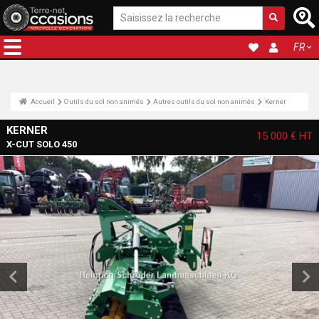
FR
Accueil
Outils du sol non animés
Autres outils du sol non animés
Kerner
KERNER
15 000 €
HT
X-CUT SOLO 450