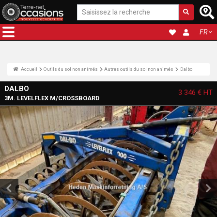
FR
Accueil
Outils du sol non animés
Autres outils du sol non animés
Dalbo
DALBO
3 346 €
HT
3M. LEVELFLEX M/CROSSBOARD