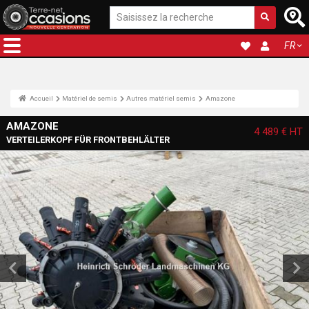
FR
Accueil
Matériel de semis
Autres matériel semis
Amazone
AMAZONE
4 489 €
HT
VERTEILERKOPF FÜR FRONTBEHLÄLTER