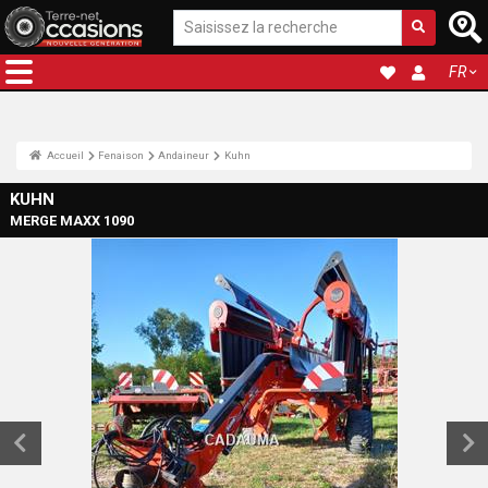
FR
Accueil
Fenaison
Andaineur
Kuhn
KUHN
MERGE MAXX 1090