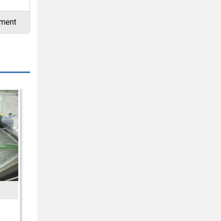
ement
HUSQVARNA
CEORA RAZOR 43L KLIP