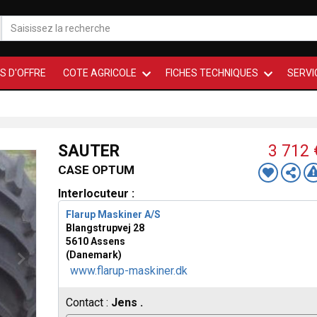
S D'OFFRE
COTE AGRICOLE
FICHES TECHNIQUES
SERVI
SAUTER
3 712
CASE OPTUM
Interlocuteur :
Flarup Maskiner A/S
Blangstrupvej 28
5610 Assens
(Danemark)
www.flarup-maskiner.dk
Contact :
Jens .