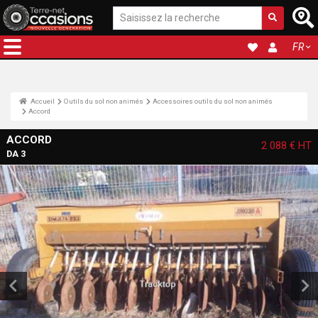
FR
Accueil
Outils du sol non animés
Accessoires outils du sol non animés
Accord
ACCORD
2 088 €
HT
DA 3