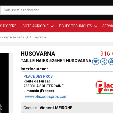
S D'OFFRE
COTE AGRICOLE
FICHES TECHNIQUES
SERVI
ls espaces verts
Husqvarna
HUSQVARNA
916
TAILLE HAIES 525HE4 HUSQVARNA
Interlocuteur :
PLACE DES PROS
Route de Fursac
23300 LA SOUTERRAINE
Limousin (France)
www.placedespros.com
Contact :
Vincent MEIRONE