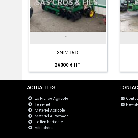
GIL
o
SNLV 16 D
26000 € HT
ACTUALITÉS
CONTAC
La France Agricole
Contac
Terre-net
Newsle
Matériel Agricole
Matériel & Paysage
Le lien horticole
Vitisphère