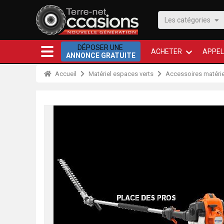
Les catégories
DÉPOSER UNE
ACHETER
APPEL
ANNONCE GRATUITE
Accueil
Matériel espaces verts
Accessoires matérie