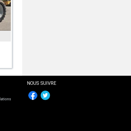
INCONNU
Kartoffelhäufler 2reihig Häufler
Kartoffel NEU
477 € HT
NOUS SUIVRE
lations