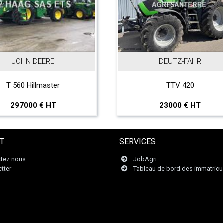
JOHN DEERE
DEUTZ-FAHR
T 560 Hillmaster
TTV 420
297000 € HT
23000 € HT
T
SERVICES
tez nous
JobAgri
tter
Tableau de bord des immatricu