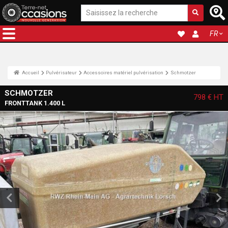
FR
Accueil
Pulvérisateur
Accessoires matériel pulvérisation
Schmotzer
SCHMOTZER
798 €
HT
FRONTTANK 1.400 L