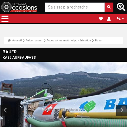
FR
Accueil
Pulvérisateur
Accessoires matériel pulvérisation
Bauer
BAUER
KA35 AUFBAUFASS